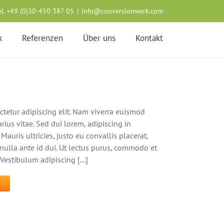
el. +49 (0)30-450 387 05
|
info@conversionwerk.com
k
Referenzen
Über uns
Kontakt
ctetur adipiscing elit. Nam viverra euismod
rius vitae. Sed dui lorem, adipiscing in
Mauris ultricies, justo eu convallis placerat,
s nulla ante id dui. Ut lectus purus, commodo et
 Vestibulum adipiscing [...]