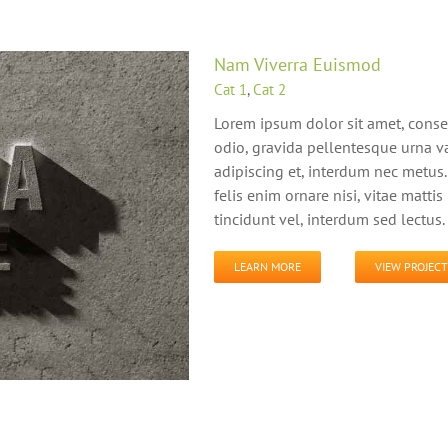
Nam Viverra Euismod
Cat 1
,
Cat 2
Lorem ipsum dolor sit amet, conse
odio, gravida pellentesque urna va
adipiscing et, interdum nec metus. 
felis enim ornare nisi, vitae matti
tincidunt vel, interdum sed lectus.
LEARN MORE
VIEW PROJECT