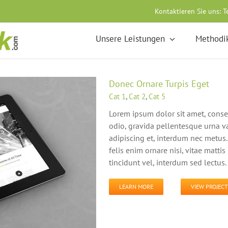
Kontaktieren Sie uns:
T
Unsere Leistungen
Methodi
Donec Ornare Turpis Eget
Cat 1
,
Cat 2
,
Cat 5
Lorem ipsum dolor sit amet, conse
odio, gravida pellentesque urna va
adipiscing et, interdum nec metus. 
felis enim ornare nisi, vitae matti
tincidunt vel, interdum sed lectus.
LEARN MORE
VIEW PROJECT