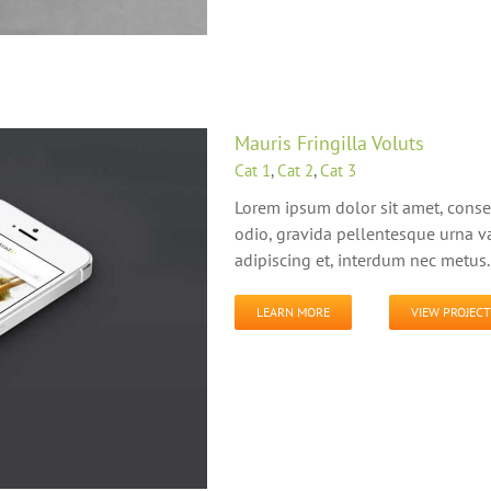
Mauris Fringilla Voluts
Cat 1
,
Cat 2
,
Cat 3
Lorem ipsum dolor sit amet, conse
odio, gravida pellentesque urna va
adipiscing et, interdum nec metus. 
LEARN MORE
VIEW PROJECT