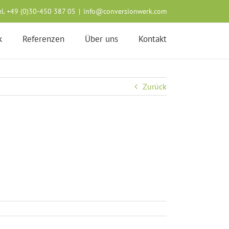
el. +49 (0)30-450 387 05
|
info@conversionwerk.com
k
Referenzen
Über uns
Kontakt
Zurück