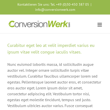
Zum
Kontaktieren Sie uns:
Tel. +49 (0)30-450 387 05
|
Inhalt
info@conversionwerk.com
springen
Curabitur eget leo at velit imperdiet varius eu
ipsum vitae velit congue iaculis vitaes.
Nunc euismod lobortis massa, id sollicitudin augue
auctor vel. Integer ornare sollicitudin turpis vitae
vestibulum. Curabitur faucibus ullamcorper lorem sed
egestas. Pellentesque laoreet auctor eros, et consectetur
eros auctor eget. Lorem ipsum dolor sit amet,
consectetur adipiscing elit. Vestibulum tortor nisi,
egestas eget molestie tincidunt, tempus sed justo.
Vestibulum ultricies auctor varius. Fusce consequat